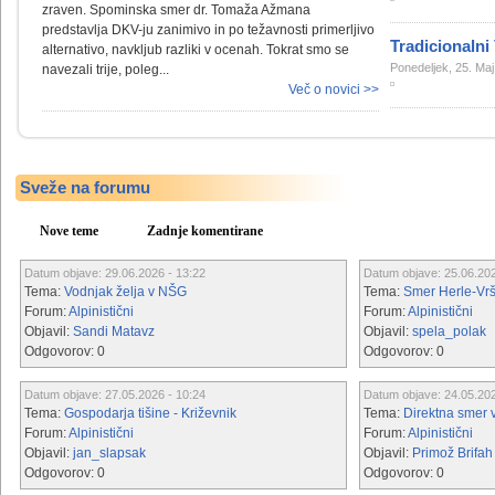
zraven. Spominska smer dr. Tomaža Ažmana
predstavlja DKV-ju zanimivo in po težavnosti primerljivo
Tradicionalni
alternativo, navkljub razliki v ocenah. Tokrat smo se
Ponedeljek, 25. Maj
navezali trije, poleg...
Več o novici >>
Sveže na forumu
Nove teme
Zadnje komentirane
Datum objave:
29.06.2026 - 13:22
Datum objave:
25.06.202
Tema:
Vodnjak želja v NŠG
Tema:
Smer Herle-Vrš
Forum:
Alpinistični
Forum:
Alpinistični
Objavil:
Sandi Matavz
Objavil:
spela_polak
Odgovorov:
0
Odgovorov:
0
Datum objave:
27.05.2026 - 10:24
Datum objave:
24.05.202
Tema:
Gospodarja tišine - Križevnik
Tema:
Direktna smer 
Forum:
Alpinistični
Forum:
Alpinistični
Objavil:
jan_slapsak
Objavil:
Primož Brifah
Odgovorov:
0
Odgovorov:
0