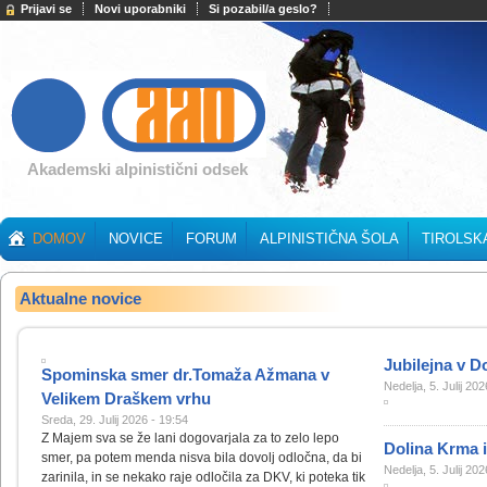
Prijavi se
Novi uporabniki
Si pozabil/a geslo?
Akademski alpinistični odsek
DOMOV
NOVICE
FORUM
ALPINISTIČNA ŠOLA
TIROLSK
Aktualne novice
Jubilejna v 
Spominska smer dr.Tomaža Ažmana v
Nedelja, 5. Julij 20
Velikem Draškem vrhu
Sreda, 29. Julij 2026 - 19:54
Z Majem sva se že lani dogovarjala za to zelo lepo
Dolina Krma i
smer, pa potem menda nisva bila dovolj odločna, da bi
Nedelja, 5. Julij 20
zarinila, in se nekako raje odločila za DKV, ki poteka tik