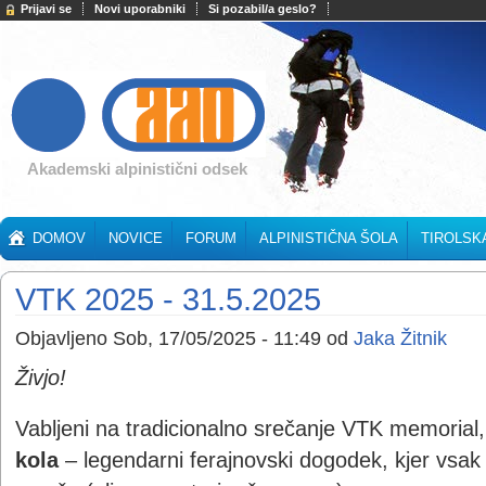
Prijavi se
Novi uporabniki
Si pozabil/a geslo?
Akademski alpinistični odsek
DOMOV
NOVICE
FORUM
ALPINISTIČNA ŠOLA
TIROLSK
VTK 2025 - 31.5.2025
Objavljeno Sob, 17/05/2025 - 11:49 od
Jaka Žitnik
Živjo!
Vabljeni na tradicionalno srečanje VTK memorial
kola
– legendarni ferajnovski dogodek, kjer vsak 