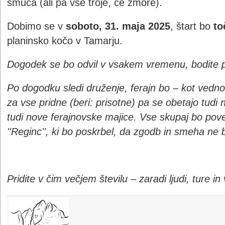
smuča (ali pa vse troje, če zmore).
Dobimo se v
soboto, 31. maja 2025
, štart bo
to
planinsko kočo v Tamarju.
Dogodek se bo odvil v vsakem vremenu, bodite p
Po dogodku sledi druženje, ferajn bo
– kot vedno
za vse pridne (beri: prisotne) pa se obetajo tudi
tudi nove ferajnovske majice. Vse skupaj bo pov
''Reginc'', ki bo poskrbel, da zgodb in smeha ne 
Pridite v čim večjem številu – zaradi ljudi, ture i