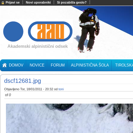
Prijavi se
Novi uporabniki
Si pozabil/a geslo?
Akademski alpinistični odsek
DOMOV
NOVICE
FORUM
ALPINISTIČNA ŠOLA
TIROLSK
dscf12681.jpg
Objavljeno Tor, 18/01/2011 - 20:32 od
toni
of
0